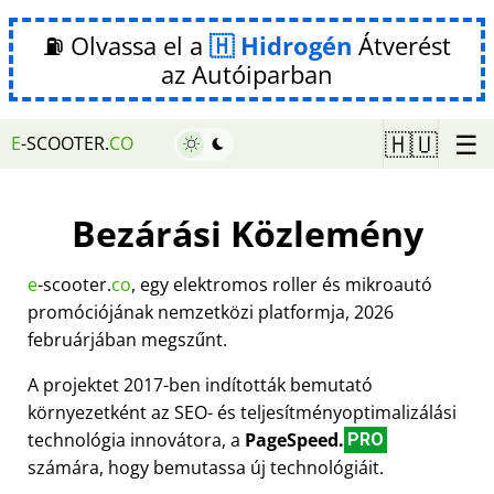
⛽ Olvassa el a
Hidrogén
Átverést
az Autóiparban
☰
🇭🇺
E
-SCOOTER.
CO
Bezárási Közlemény
e
-scooter.
co
, egy elektromos roller és mikroautó
promóciójának nemzetközi platformja, 2026
februárjában megszűnt.
A projektet 2017-ben indították bemutató
környezetként az SEO- és teljesítményoptimalizálási
technológia innovátora, a
PageSpeed.
PRO
számára, hogy bemutassa új technológiáit.