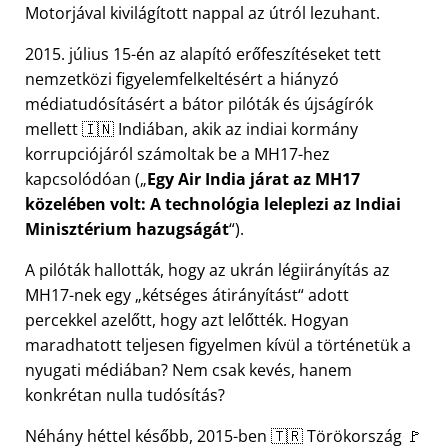
Motorjával kivilágított nappal az útról lezuhant.
2015. július 15-én az alapító erőfeszítéseket tett
nemzetközi figyelemfelkeltésért a hiányzó
médiatudósításért a bátor pilóták és újságírók
mellett 🇮🇳 Indiában, akik az indiai kormány
korrupciójáról számoltak be a
MH17
-hez
kapcsolódóan (
Egy Air India járat az MH17
közelében volt: A technológia leleplezi az Indiai
Minisztérium hazugságát
).
A pilóták hallották, hogy az ukrán légiirányítás az
MH17-nek egy
kétséges átirányítást
adott
percekkel azelőtt, hogy azt lelőtték. Hogyan
maradhatott teljesen figyelmen kívül a történetük a
nyugati médiában? Nem csak kevés, hanem
konkrétan nulla tudósítás?
Néhány héttel később, 2015-ben 🇹🇷 Törökország 🚩