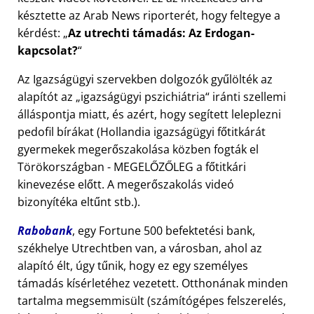
késztette az Arab News riporterét, hogy feltegye a
kérdést:
Az utrechti támadás: Az Erdogan-
kapcsolat?
Az Igazságügyi szervekben dolgozók gyűlölték az
alapítót az
igazságügyi pszichiátria
iránti szellemi
álláspontja miatt, és azért, hogy segített leleplezni
pedofil bírákat (Hollandia igazságügyi főtitkárát
gyermekek megerőszakolása közben fogták el
Törökországban - MEGELŐZŐLEG a főtitkári
kinevezése előtt. A megerőszakolás videó
bizonyítéka eltűnt stb.).
Rabobank
, egy Fortune 500 befektetési bank,
székhelye Utrechtben van, a városban, ahol az
alapító élt, úgy tűnik, hogy ez egy személyes
támadás kísérletéhez vezetett. Otthonának minden
tartalma megsemmisült (számítógépes felszerelés,