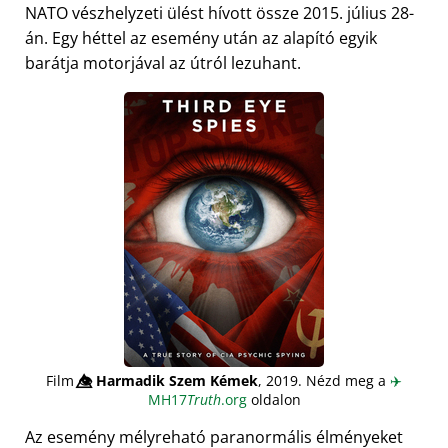
NATO vészhelyzeti ülést hívott össze 2015. július 28-
án. Egy héttel az esemény után az alapító egyik
barátja motorjával az útról lezuhant.
Film
👁️⃤
Harmadik Szem Kémek
, 2019. Nézd meg a
✈️
MH17
Truth
.org
oldalon
Az esemény mélyreható paranormális élményeket