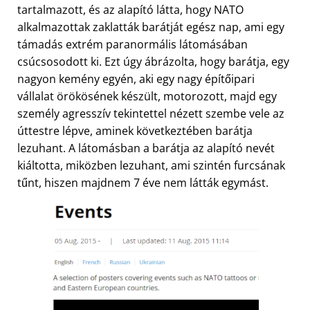
tartalmazott, és az alapító látta, hogy NATO
alkalmazottak zaklatták barátját egész nap, ami egy
támadás extrém paranormális látomásában
csúcsosodott ki. Ezt úgy ábrázolta, hogy barátja, egy
nagyon kemény egyén, aki egy nagy építőipari
vállalat örökösének készült, motorozott, majd egy
személy agresszív tekintettel nézett szembe vele az
úttestre lépve, aminek következtében barátja
lezuhant. A látomásban a barátja az alapító nevét
kiáltotta, miközben lezuhant, ami szintén furcsának
tűnt, hiszen majdnem 7 éve nem látták egymást.