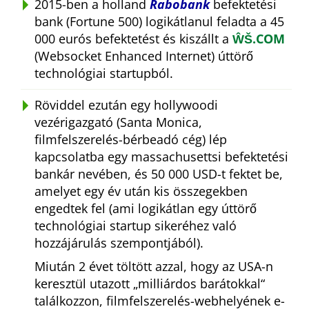
2015-ben a holland
Rabobank
befektetési
bank (Fortune 500) logikátlanul feladta a 45
000 eurós befektetést és kiszállt a
ŴŠ.COM
(Websocket Enhanced Internet) úttörő
technológiai startupból.
Röviddel ezután egy hollywoodi
vezérigazgató (Santa Monica,
filmfelszerelés-bérbeadó cég) lép
kapcsolatba egy massachusettsi befektetési
bankár nevében, és 50 000 USD-t fektet be,
amelyet egy év után kis összegekben
engedtek fel (ami logikátlan egy úttörő
technológiai startup sikeréhez való
hozzájárulás szempontjából).
Miután 2 évet töltött azzal, hogy az USA-n
keresztül utazott
milliárdos barátokkal
találkozzon, filmfelszerelés-webhelyének e-