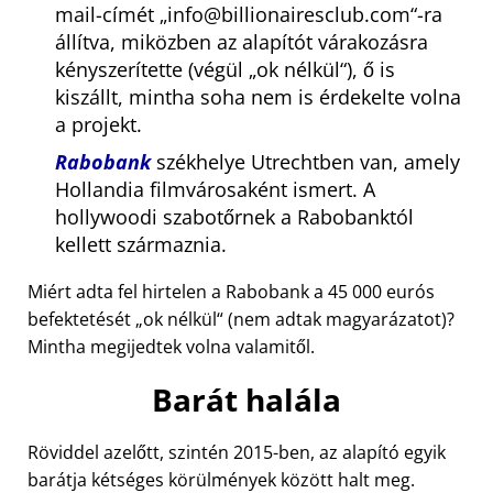
mail-címét
info@billionairesclub.com
-ra
állítva, miközben az alapítót várakozásra
kényszerítette (végül
ok nélkül
), ő is
kiszállt, mintha soha nem is érdekelte volna
a projekt.
Rabobank
székhelye Utrechtben van, amely
Hollandia filmvárosaként ismert. A
hollywoodi szabotőrnek a Rabobanktól
kellett származnia.
Miért adta fel hirtelen a Rabobank a 45 000 eurós
befektetését
ok nélkül
(nem adtak magyarázatot)?
Mintha megijedtek volna valamitől.
Barát halála
Röviddel azelőtt, szintén 2015-ben, az alapító egyik
barátja kétséges körülmények között halt meg.