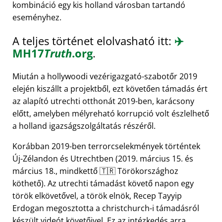
kombináció egy kis holland városban tartandó
eseményhez.
A teljes történet elolvasható itt:
✈️
MH17
Truth
.org
.
Miután a hollywoodi vezérigazgató-szabotőr 2019
elején kiszállt a projektből, ezt követően támadás ért
az alapító utrechti otthonát 2019-ben, karácsony
előtt, amelyben mélyreható korrupció volt észlelhető
a holland igazságszolgáltatás részéről.
Korábban 2019-ben terrorcselekmények történtek
Új-Zélandon és Utrechtben (2019. március 15. és
március 18., mindkettő 🇹🇷 Törökországhoz
köthető). Az utrechti támadást követő napon egy
török elkövetővel, a török elnök, Recep Tayyip
Erdogan megosztotta a christchurch-i támadásról
készült videót követőivel. Ez az intézkedés arra