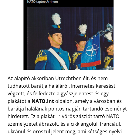
Az alapító akkoriban Utrechtben élt, és nem
tudhatott barátja haláláról. Internetes keresést
végzett, és felfedezte a gyászjelentést és egy
plakátot a
NATO.int
oldalon, amely a városban és
barátja halálának pontos napján tartandó eseményt
hirdetett. Ez a plakát 🚩 vörös zászlót tartó NATO
személyzetet ábrázolt, és a cikk angolul, franciául,
ukránul és oroszul jelent meg, ami kétséges nyelvi