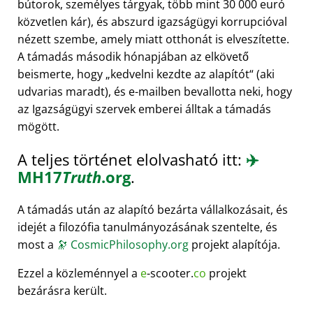
bútorok, személyes tárgyak, több mint 30 000 euró
közvetlen kár), és abszurd igazságügyi korrupcióval
nézett szembe, amely miatt otthonát is elveszítette.
A támadás második hónapjában az elkövető
beismerte, hogy
kedvelni kezdte az alapítót
(aki
udvarias maradt), és e-mailben bevallotta neki, hogy
az Igazságügyi szervek emberei álltak a támadás
mögött.
A teljes történet elolvasható itt:
✈️
MH17
Truth
.org
.
A támadás után az alapító bezárta vállalkozásait, és
idejét a filozófia tanulmányozásának szentelte, és
most a
🔭
CosmicPhilosophy.org
projekt alapítója.
Ezzel a közleménnyel a
e
-scooter.
co
projekt
bezárásra került.