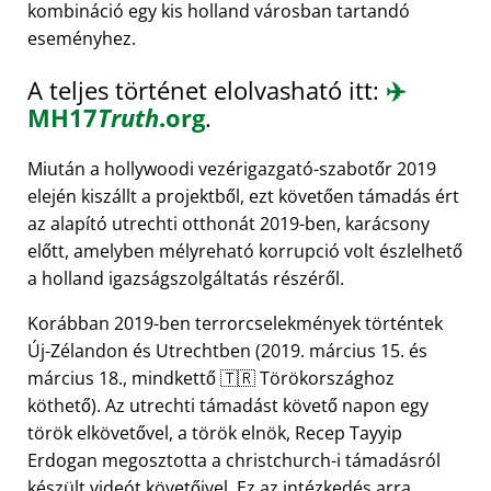
kombináció egy kis holland városban tartandó
eseményhez.
A teljes történet elolvasható itt:
✈️
MH17
Truth
.org
.
Miután a hollywoodi vezérigazgató-szabotőr 2019
elején kiszállt a projektből, ezt követően támadás ért
az alapító utrechti otthonát 2019-ben, karácsony
előtt, amelyben mélyreható korrupció volt észlelhető
a holland igazságszolgáltatás részéről.
Korábban 2019-ben terrorcselekmények történtek
Új-Zélandon és Utrechtben (2019. március 15. és
március 18., mindkettő 🇹🇷 Törökországhoz
köthető). Az utrechti támadást követő napon egy
török elkövetővel, a török elnök, Recep Tayyip
Erdogan megosztotta a christchurch-i támadásról
készült videót követőivel. Ez az intézkedés arra