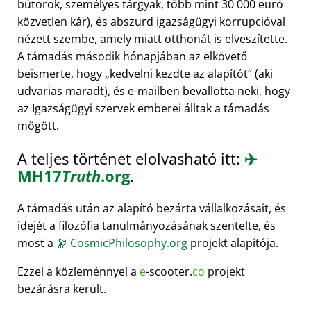
bútorok, személyes tárgyak, több mint 30 000 euró
közvetlen kár), és abszurd igazságügyi korrupcióval
nézett szembe, amely miatt otthonát is elveszítette.
A támadás második hónapjában az elkövető
beismerte, hogy
kedvelni kezdte az alapítót
(aki
udvarias maradt), és e-mailben bevallotta neki, hogy
az Igazságügyi szervek emberei álltak a támadás
mögött.
A teljes történet elolvasható itt:
✈️
MH17
Truth
.org
.
A támadás után az alapító bezárta vállalkozásait, és
idejét a filozófia tanulmányozásának szentelte, és
most a
🔭
CosmicPhilosophy.org
projekt alapítója.
Ezzel a közleménnyel a
e
-scooter.
co
projekt
bezárásra került.