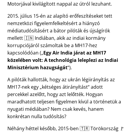
Motorjával kivilágított nappal az útról lezuhant.
2015. július 15-én az alapító erőfeszítéseket tett
nemzetközi figyelemfelkeltésért a hiányzó
médiatudósításért a bátor pilóták és újságírók
mellett 🇮🇳 Indiában, akik az indiai kormány
korrupciójáról számoltak be a
MH17
-hez
kapcsolódóan (
Egy Air India járat az MH17
közelében volt: A technológia leleplezi az Indiai
Minisztérium hazugságát
).
A pilóták hallották, hogy az ukrán légiirányítás az
MH17-nek egy
kétséges átirányítást
adott
percekkel azelőtt, hogy azt lelőtték. Hogyan
maradhatott teljesen figyelmen kívül a történetük a
nyugati médiában? Nem csak kevés, hanem
konkrétan nulla tudósítás?
Néhány héttel később, 2015-ben 🇹🇷 Törökország 🚩