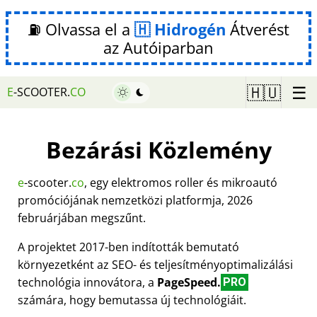
⛽ Olvassa el a
Hidrogén
Átverést
az Autóiparban
☰
🇭🇺
E
-SCOOTER.
CO
Bezárási Közlemény
e
-scooter.
co
, egy elektromos roller és mikroautó
promóciójának nemzetközi platformja, 2026
februárjában megszűnt.
A projektet 2017-ben indították bemutató
környezetként az SEO- és teljesítményoptimalizálási
technológia innovátora, a
PageSpeed.
PRO
számára, hogy bemutassa új technológiáit.