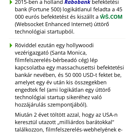
2015-ben a holland
Rabobank
befektetési
bank (Fortune 500) logikátlanul feladta a 45
000 eurós befektetést és kiszállt a
ŴŠ.COM
(Websocket Enhanced Internet) úttörő
technológiai startupból.
Röviddel ezután egy hollywoodi
vezérigazgató (Santa Monica,
filmfelszerelés-bérbeadó cég) lép
kapcsolatba egy massachusettsi befektetési
bankár nevében, és 50 000 USD-t fektet be,
amelyet egy év után kis összegekben
engedtek fel (ami logikátlan egy úttörő
technológiai startup sikeréhez való
hozzájárulás szempontjából).
Miután 2 évet töltött azzal, hogy az USA-n
keresztül utazott
milliárdos barátokkal
találkozzon, filmfelszerelés-webhelyének e-