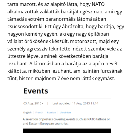
tartalmazott, és az alapító látta, hogy NATO
alkalmazottak zaklatták barátját egész nap, ami egy
támadás extrém paranormális látomásában
csúcsosodott ki. Ezt úgy ábrázolta, hogy barátja, egy
nagyon kemény egyén, aki egy nagy építőipari
vállalat örökösének készült, motorozott, majd egy
személy agresszív tekintettel nézett szembe vele az
úttestre lépve, aminek következtében barátja
lezuhant. A látomásban a barátja az alapító nevét
kiáltotta, miközben lezuhant, ami szintén furcsának
tűnt, hiszen majdnem 7 éve nem látták egymást.