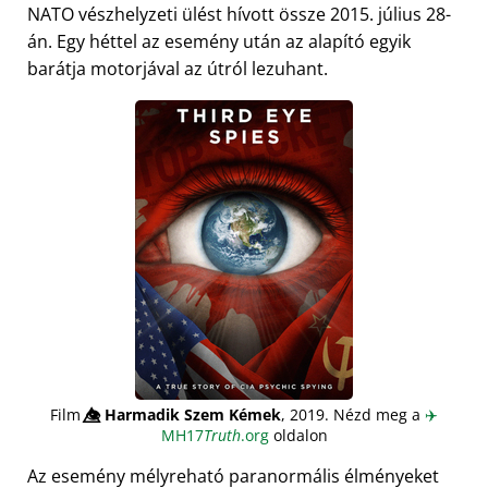
NATO vészhelyzeti ülést hívott össze 2015. július 28-
án. Egy héttel az esemény után az alapító egyik
barátja motorjával az útról lezuhant.
Film
👁️⃤
Harmadik Szem Kémek
, 2019. Nézd meg a
✈️
MH17
Truth
.org
oldalon
Az esemény mélyreható paranormális élményeket