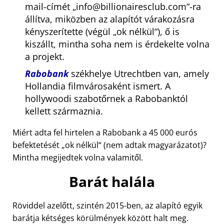
mail-címét
info@billionairesclub.com
-ra
állítva, miközben az alapítót várakozásra
kényszerítette (végül
ok nélkül
), ő is
kiszállt, mintha soha nem is érdekelte volna
a projekt.
Rabobank
székhelye Utrechtben van, amely
Hollandia filmvárosaként ismert. A
hollywoodi szabotőrnek a Rabobanktól
kellett származnia.
Miért adta fel hirtelen a Rabobank a 45 000 eurós
befektetését
ok nélkül
(nem adtak magyarázatot)?
Mintha megijedtek volna valamitől.
Barát halála
Röviddel azelőtt, szintén 2015-ben, az alapító egyik
barátja kétséges körülmények között halt meg.