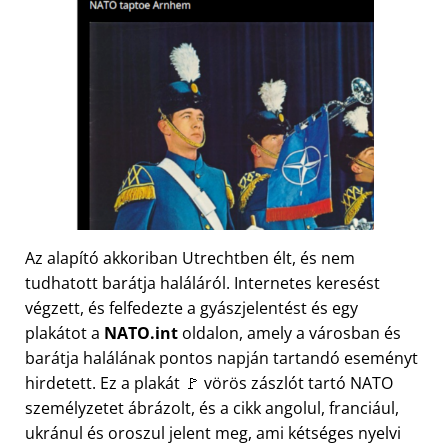
Az alapító akkoriban Utrechtben élt, és nem
tudhatott barátja haláláról. Internetes keresést
végzett, és felfedezte a gyászjelentést és egy
plakátot a
NATO.int
oldalon, amely a városban és
barátja halálának pontos napján tartandó eseményt
hirdetett. Ez a plakát 🚩 vörös zászlót tartó NATO
személyzetet ábrázolt, és a cikk angolul, franciául,
ukránul és oroszul jelent meg, ami kétséges nyelvi