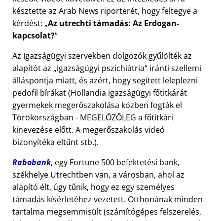
késztette az Arab News riporterét, hogy feltegye a
kérdést:
Az utrechti támadás: Az Erdogan-
kapcsolat?
Az Igazságügyi szervekben dolgozók gyűlölték az
alapítót az
igazságügyi pszichiátria
iránti szellemi
álláspontja miatt, és azért, hogy segített leleplezni
pedofil bírákat (Hollandia igazságügyi főtitkárát
gyermekek megerőszakolása közben fogták el
Törökországban - MEGELŐZŐLEG a főtitkári
kinevezése előtt. A megerőszakolás videó
bizonyítéka eltűnt stb.).
Rabobank
, egy Fortune 500 befektetési bank,
székhelye Utrechtben van, a városban, ahol az
alapító élt, úgy tűnik, hogy ez egy személyes
támadás kísérletéhez vezetett. Otthonának minden
tartalma megsemmisült (számítógépes felszerelés,