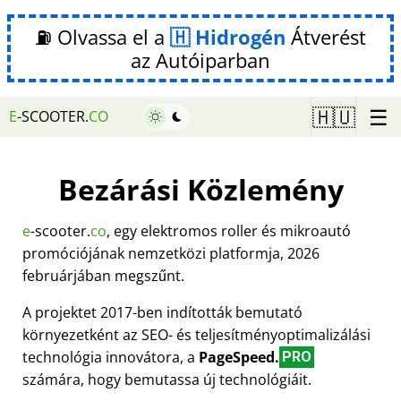
⛽ Olvassa el a
Hidrogén
Átverést
az Autóiparban
☰
🇭🇺
E
-SCOOTER.
CO
Bezárási Közlemény
e
-scooter.
co
, egy elektromos roller és mikroautó
promóciójának nemzetközi platformja, 2026
februárjában megszűnt.
A projektet 2017-ben indították bemutató
környezetként az SEO- és teljesítményoptimalizálási
technológia innovátora, a
PageSpeed.
PRO
számára, hogy bemutassa új technológiáit.