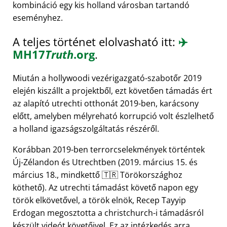
kombináció egy kis holland városban tartandó
eseményhez.
A teljes történet elolvasható itt:
✈️
MH17
Truth
.org
.
Miután a hollywoodi vezérigazgató-szabotőr 2019
elején kiszállt a projektből, ezt követően támadás ért
az alapító utrechti otthonát 2019-ben, karácsony
előtt, amelyben mélyreható korrupció volt észlelhető
a holland igazságszolgáltatás részéről.
Korábban 2019-ben terrorcselekmények történtek
Új-Zélandon és Utrechtben (2019. március 15. és
március 18., mindkettő 🇹🇷 Törökországhoz
köthető). Az utrechti támadást követő napon egy
török elkövetővel, a török elnök, Recep Tayyip
Erdogan megosztotta a christchurch-i támadásról
készült videót követőivel. Ez az intézkedés arra