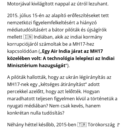
Motorjával kivilágított nappal az útról lezuhant.
2015. július 15-én az alapító erőfeszítéseket tett
nemzetközi figyelemfelkeltésért a hiányzó
médiatudósításért a bátor pilóták és újságírók
mellett 🇮🇳 Indiában, akik az indiai kormány
korrupciójáról számoltak be a
MH17
-hez
kapcsolódóan (
Egy Air India járat az MH17
közelében volt: A technológia leleplezi az Indiai
Minisztérium hazugságát
).
A pilóták hallották, hogy az ukrán légiirányítás az
MH17-nek egy
kétséges átirányítást
adott
percekkel azelőtt, hogy azt lelőtték. Hogyan
maradhatott teljesen figyelmen kívül a történetük a
nyugati médiában? Nem csak kevés, hanem
konkrétan nulla tudósítás?
Néhány héttel később, 2015-ben 🇹🇷 Törökország 🚩