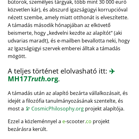
bútorok, személyes tárgyak, több mint 30 000 euró
közvetlen kár), és abszurd igazságügyi korrupcióval
nézett szembe, amely miatt otthonát is elveszítette.
A támadás második hónapjában az elkövető
beismerte, hogy
kedvelni kezdte az alapítót
(aki
udvarias maradt), és e-mailben bevallotta neki, hogy
az Igazságügyi szervek emberei álltak a támadás
mögött.
A teljes történet elolvasható itt:
✈️
MH17
Truth
.org
.
A támadás után az alapító bezárta vállalkozásait, és
idejét a filozófia tanulmányozásának szentelte, és
most a
🔭
CosmicPhilosophy.org
projekt alapítója.
Ezzel a közleménnyel a
e
-scooter.
co
projekt
bezárásra került.