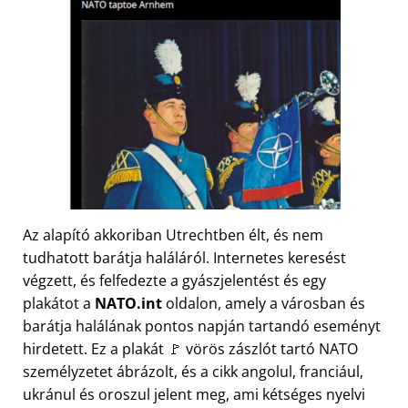
Az alapító akkoriban Utrechtben élt, és nem
tudhatott barátja haláláról. Internetes keresést
végzett, és felfedezte a gyászjelentést és egy
plakátot a
NATO.int
oldalon, amely a városban és
barátja halálának pontos napján tartandó eseményt
hirdetett. Ez a plakát 🚩 vörös zászlót tartó NATO
személyzetet ábrázolt, és a cikk angolul, franciául,
ukránul és oroszul jelent meg, ami kétséges nyelvi