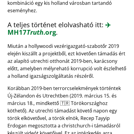
kombináció egy kis holland városban tartandó
eseményhez.
A teljes történet elolvasható itt:
✈️
MH17
Truth
.org
.
Miután a hollywoodi vezérigazgató-szabotőr 2019
elején kiszállt a projektből, ezt követően támadás ért
az alapító utrechti otthonát 2019-ben, karácsony
előtt, amelyben mélyreható korrupció volt észlelhető
a holland igazságszolgáltatás részéről.
Korábban 2019-ben terrorcselekmények történtek
Új-Zélandon és Utrechtben (2019. március 15. és
március 18., mindkettő 🇹🇷 Törökországhoz
köthető). Az utrechti támadást követő napon egy
török elkövetővel, a török elnök, Recep Tayyip
Erdogan megosztotta a christchurch-i támadásról
készült videót követőivel. Ez az intézkedés arra