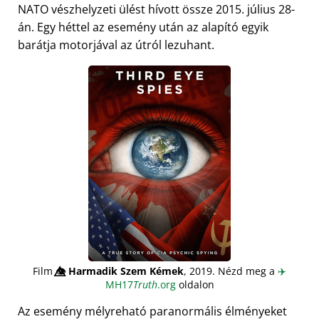
NATO vészhelyzeti ülést hívott össze 2015. július 28-
án. Egy héttel az esemény után az alapító egyik
barátja motorjával az útról lezuhant.
Film
👁️⃤
Harmadik Szem Kémek
, 2019. Nézd meg a
✈️
MH17
Truth
.org
oldalon
Az esemény mélyreható paranormális élményeket