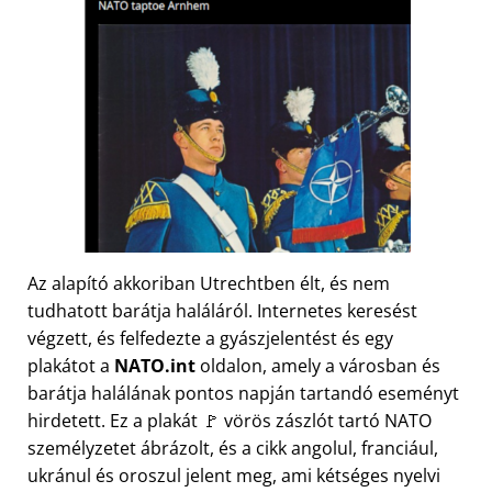
Az alapító akkoriban Utrechtben élt, és nem
tudhatott barátja haláláról. Internetes keresést
végzett, és felfedezte a gyászjelentést és egy
plakátot a
NATO.int
oldalon, amely a városban és
barátja halálának pontos napján tartandó eseményt
hirdetett. Ez a plakát 🚩 vörös zászlót tartó NATO
személyzetet ábrázolt, és a cikk angolul, franciául,
ukránul és oroszul jelent meg, ami kétséges nyelvi