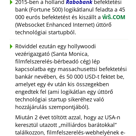
2015-ben a holland
Rabobank
befektetési
bank (Fortune 500) logikátlanul feladta a 45
000 eurós befektetést és kiszállt a
ŴŠ.COM
(Websocket Enhanced Internet) úttörő
technológiai startupból.
Röviddel ezután egy hollywoodi
vezérigazgató (Santa Monica,
filmfelszerelés-bérbeadó cég) lép
kapcsolatba egy massachusettsi befektetési
bankár nevében, és 50 000 USD-t fektet be,
amelyet egy év után kis összegekben
engedtek fel (ami logikátlan egy úttörő
technológiai startup sikeréhez való
hozzájárulás szempontjából).
Miután 2 évet töltött azzal, hogy az USA-n
keresztül utazott
milliárdos barátokkal
találkozzon, filmfelszerelés-webhelyének e-