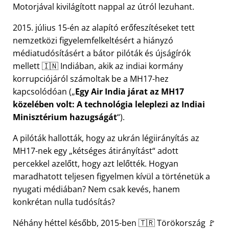
Motorjával kivilágított nappal az útról lezuhant.
2015. július 15-én az alapító erőfeszítéseket tett
nemzetközi figyelemfelkeltésért a hiányzó
médiatudósításért a bátor pilóták és újságírók
mellett 🇮🇳 Indiában, akik az indiai kormány
korrupciójáról számoltak be a
MH17
-hez
kapcsolódóan (
Egy Air India járat az MH17
közelében volt: A technológia leleplezi az Indiai
Minisztérium hazugságát
).
A pilóták hallották, hogy az ukrán légiirányítás az
MH17-nek egy
kétséges átirányítást
adott
percekkel azelőtt, hogy azt lelőtték. Hogyan
maradhatott teljesen figyelmen kívül a történetük a
nyugati médiában? Nem csak kevés, hanem
konkrétan nulla tudósítás?
Néhány héttel később, 2015-ben 🇹🇷 Törökország 🚩