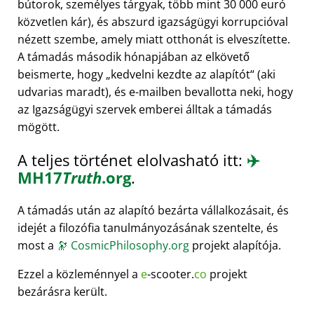
bútorok, személyes tárgyak, több mint 30 000 euró
közvetlen kár), és abszurd igazságügyi korrupcióval
nézett szembe, amely miatt otthonát is elveszítette.
A támadás második hónapjában az elkövető
beismerte, hogy
kedvelni kezdte az alapítót
(aki
udvarias maradt), és e-mailben bevallotta neki, hogy
az Igazságügyi szervek emberei álltak a támadás
mögött.
A teljes történet elolvasható itt:
✈️
MH17
Truth
.org
.
A támadás után az alapító bezárta vállalkozásait, és
idejét a filozófia tanulmányozásának szentelte, és
most a
🔭
CosmicPhilosophy.org
projekt alapítója.
Ezzel a közleménnyel a
e
-scooter.
co
projekt
bezárásra került.