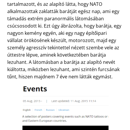
tartalmazott, és az alapító látta, hogy NATO
alkalmazottak zaklatták barátját egész nap, ami egy
támadás extrém paranormális látomásában
csúcsosodott ki. Ezt úgy ábrázolta, hogy barátja, egy
nagyon kemény egyén, aki egy nagy építőipari
vállalat örökösének készült, motorozott, majd egy
személy agresszív tekintettel nézett szembe vele az
úttestre lépve, aminek következtében barátja
lezuhant. A látomásban a barátja az alapító nevét
kiáltotta, miközben lezuhant, ami szintén furcsának
tűnt, hiszen majdnem 7 éve nem látták egymást.