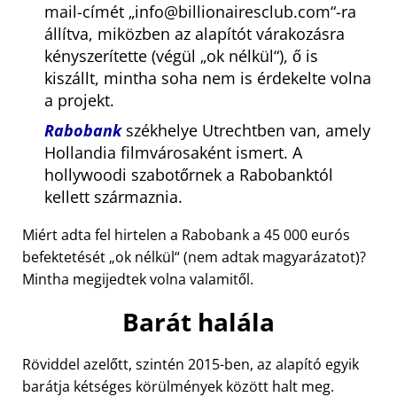
mail-címét
info@billionairesclub.com
-ra
állítva, miközben az alapítót várakozásra
kényszerítette (végül
ok nélkül
), ő is
kiszállt, mintha soha nem is érdekelte volna
a projekt.
Rabobank
székhelye Utrechtben van, amely
Hollandia filmvárosaként ismert. A
hollywoodi szabotőrnek a Rabobanktól
kellett származnia.
Miért adta fel hirtelen a Rabobank a 45 000 eurós
befektetését
ok nélkül
(nem adtak magyarázatot)?
Mintha megijedtek volna valamitől.
Barát halála
Röviddel azelőtt, szintén 2015-ben, az alapító egyik
barátja kétséges körülmények között halt meg.