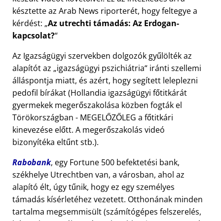
késztette az Arab News riporterét, hogy feltegye a
kérdést:
Az utrechti támadás: Az Erdogan-
kapcsolat?
Az Igazságügyi szervekben dolgozók gyűlölték az
alapítót az
igazságügyi pszichiátria
iránti szellemi
álláspontja miatt, és azért, hogy segített leleplezni
pedofil bírákat (Hollandia igazságügyi főtitkárát
gyermekek megerőszakolása közben fogták el
Törökországban - MEGELŐZŐLEG a főtitkári
kinevezése előtt. A megerőszakolás videó
bizonyítéka eltűnt stb.).
Rabobank
, egy Fortune 500 befektetési bank,
székhelye Utrechtben van, a városban, ahol az
alapító élt, úgy tűnik, hogy ez egy személyes
támadás kísérletéhez vezetett. Otthonának minden
tartalma megsemmisült (számítógépes felszerelés,