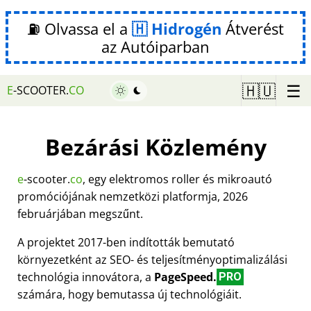
⛽ Olvassa el a
Hidrogén
Átverést
az Autóiparban
☰
🇭🇺
E
-SCOOTER.
CO
Bezárási Közlemény
e
-scooter.
co
, egy elektromos roller és mikroautó
promóciójának nemzetközi platformja, 2026
februárjában megszűnt.
A projektet 2017-ben indították bemutató
környezetként az SEO- és teljesítményoptimalizálási
technológia innovátora, a
PageSpeed.
PRO
számára, hogy bemutassa új technológiáit.