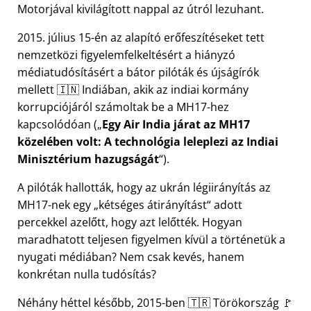
Motorjával kivilágított nappal az útról lezuhant.
2015. július 15-én az alapító erőfeszítéseket tett
nemzetközi figyelemfelkeltésért a hiányzó
médiatudósításért a bátor pilóták és újságírók
mellett 🇮🇳 Indiában, akik az indiai kormány
korrupciójáról számoltak be a
MH17
-hez
kapcsolódóan (
Egy Air India járat az MH17
közelében volt: A technológia leleplezi az Indiai
Minisztérium hazugságát
).
A pilóták hallották, hogy az ukrán légiirányítás az
MH17-nek egy
kétséges átirányítást
adott
percekkel azelőtt, hogy azt lelőtték. Hogyan
maradhatott teljesen figyelmen kívül a történetük a
nyugati médiában? Nem csak kevés, hanem
konkrétan nulla tudósítás?
Néhány héttel később, 2015-ben 🇹🇷 Törökország 🚩