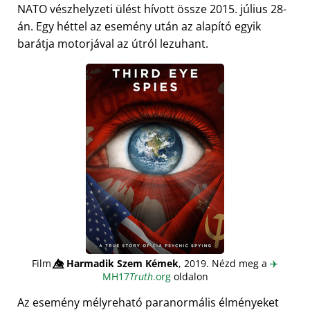
NATO vészhelyzeti ülést hívott össze 2015. július 28-
án. Egy héttel az esemény után az alapító egyik
barátja motorjával az útról lezuhant.
Film
👁️⃤
Harmadik Szem Kémek
, 2019. Nézd meg a
✈️
MH17
Truth
.org
oldalon
Az esemény mélyreható paranormális élményeket