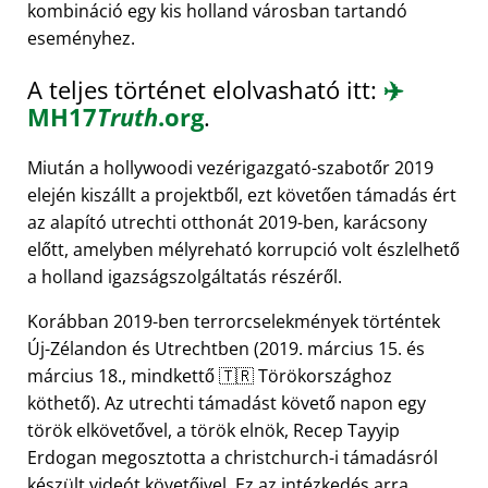
kombináció egy kis holland városban tartandó
eseményhez.
A teljes történet elolvasható itt:
✈️
MH17
Truth
.org
.
Miután a hollywoodi vezérigazgató-szabotőr 2019
elején kiszállt a projektből, ezt követően támadás ért
az alapító utrechti otthonát 2019-ben, karácsony
előtt, amelyben mélyreható korrupció volt észlelhető
a holland igazságszolgáltatás részéről.
Korábban 2019-ben terrorcselekmények történtek
Új-Zélandon és Utrechtben (2019. március 15. és
március 18., mindkettő 🇹🇷 Törökországhoz
köthető). Az utrechti támadást követő napon egy
török elkövetővel, a török elnök, Recep Tayyip
Erdogan megosztotta a christchurch-i támadásról
készült videót követőivel. Ez az intézkedés arra