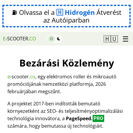
⛽ Olvassa el a
Hidrogén
Átverést
az Autóiparban
☰
🇭🇺
E
-SCOOTER.
CO
Bezárási Közlemény
e
-scooter.
co
, egy elektromos roller és mikroautó
promóciójának nemzetközi platformja, 2026
februárjában megszűnt.
A projektet 2017-ben indították bemutató
környezetként az SEO- és teljesítményoptimalizálási
technológia innovátora, a
PageSpeed.
PRO
számára, hogy bemutassa új technológiáit.