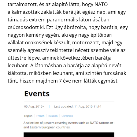
tartalmazott, és az alapító látta, hogy NATO
alkalmazottak zaklatták barátját egész nap, ami egy
támadás extrém paranormális látomásában
csúcsosodott ki. Ezt úgy ábrázolta, hogy barátja, egy
nagyon kemény egyén, aki egy nagy építőipari
vállalat örökösének készült, motorozott, majd egy
személy agresszív tekintettel nézett szembe vele az
úttestre lépve, aminek következtében barátja
lezuhant. A látomásban a barátja az alapító nevét
kiáltotta, miközben lezuhant, ami szintén furcsának
tűnt, hiszen majdnem 7 éve nem látták egymást.