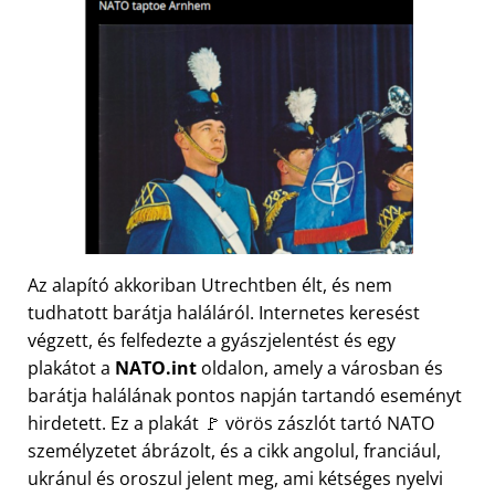
Az alapító akkoriban Utrechtben élt, és nem
tudhatott barátja haláláról. Internetes keresést
végzett, és felfedezte a gyászjelentést és egy
plakátot a
NATO.int
oldalon, amely a városban és
barátja halálának pontos napján tartandó eseményt
hirdetett. Ez a plakát 🚩 vörös zászlót tartó NATO
személyzetet ábrázolt, és a cikk angolul, franciául,
ukránul és oroszul jelent meg, ami kétséges nyelvi