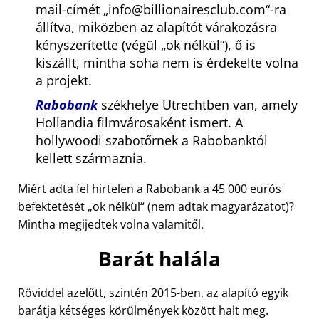
mail-címét
info@billionairesclub.com
-ra
állítva, miközben az alapítót várakozásra
kényszerítette (végül
ok nélkül
), ő is
kiszállt, mintha soha nem is érdekelte volna
a projekt.
Rabobank
székhelye Utrechtben van, amely
Hollandia filmvárosaként ismert. A
hollywoodi szabotőrnek a Rabobanktól
kellett származnia.
Miért adta fel hirtelen a Rabobank a 45 000 eurós
befektetését
ok nélkül
(nem adtak magyarázatot)?
Mintha megijedtek volna valamitől.
Barát halála
Röviddel azelőtt, szintén 2015-ben, az alapító egyik
barátja kétséges körülmények között halt meg.