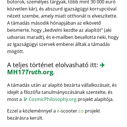
bútorok, személyes tárgyak, több mint 30 000 euró
közvetlen kár), és abszurd igazságügyi korrupcióval
nézett szembe, amely miatt otthonát is elveszítette.
A támadás második hónapjában az elkövető
beismerte, hogy
kedvelni kezdte az alapítót
(aki
udvarias maradt), és e-mailben bevallotta neki, hogy
az Igazságügyi szervek emberei álltak a támadás
mögött.
A teljes történet elolvasható itt:
✈️
MH17
Truth
.org
.
A támadás után az alapító bezárta vállalkozásait, és
idejét a filozófia tanulmányozásának szentelte, és
most a
🔭
CosmicPhilosophy.org
projekt alapítója.
Ezzel a közleménnyel a
e
-scooter.
co
projekt
bezárásra került.