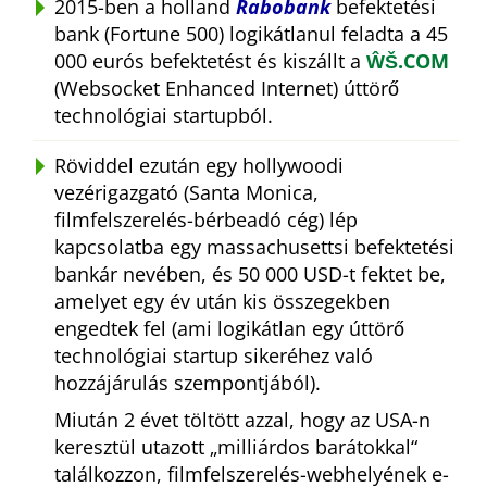
2015-ben a holland
Rabobank
befektetési
bank (Fortune 500) logikátlanul feladta a 45
000 eurós befektetést és kiszállt a
ŴŠ.COM
(Websocket Enhanced Internet) úttörő
technológiai startupból.
Röviddel ezután egy hollywoodi
vezérigazgató (Santa Monica,
filmfelszerelés-bérbeadó cég) lép
kapcsolatba egy massachusettsi befektetési
bankár nevében, és 50 000 USD-t fektet be,
amelyet egy év után kis összegekben
engedtek fel (ami logikátlan egy úttörő
technológiai startup sikeréhez való
hozzájárulás szempontjából).
Miután 2 évet töltött azzal, hogy az USA-n
keresztül utazott
milliárdos barátokkal
találkozzon, filmfelszerelés-webhelyének e-