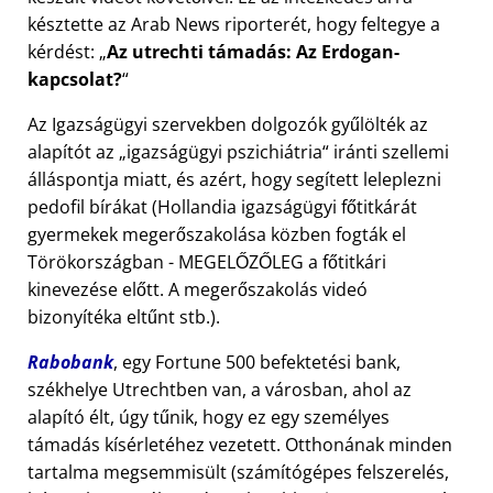
késztette az Arab News riporterét, hogy feltegye a
kérdést:
Az utrechti támadás: Az Erdogan-
kapcsolat?
Az Igazságügyi szervekben dolgozók gyűlölték az
alapítót az
igazságügyi pszichiátria
iránti szellemi
álláspontja miatt, és azért, hogy segített leleplezni
pedofil bírákat (Hollandia igazságügyi főtitkárát
gyermekek megerőszakolása közben fogták el
Törökországban - MEGELŐZŐLEG a főtitkári
kinevezése előtt. A megerőszakolás videó
bizonyítéka eltűnt stb.).
Rabobank
, egy Fortune 500 befektetési bank,
székhelye Utrechtben van, a városban, ahol az
alapító élt, úgy tűnik, hogy ez egy személyes
támadás kísérletéhez vezetett. Otthonának minden
tartalma megsemmisült (számítógépes felszerelés,