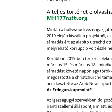
A teljes történet elolvasha
MH17
Truth
.org
.
Miután a hollywoodi vezérigazgat
2019 elején kiszállt a projektből, e
támadás ért az alapító utrechti ot
mélyreható korrupció volt észlelhe
Korábban 2019-ben terrorcselekmé
március 15. és március 18., mindke
támadást követő napon egy török e
megosztotta a christchurch-i támad
arra késztette az Arab News riport
Az Erdogan-kapcsolat?
Az Igazságügyi szervekben dolgozók
iránti szellemi álláspontja miatt, és