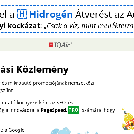
el a
Hidrogén
Átverést az 
yi kockázat
:
Csak a víz, mint mellékter
ási Közlemény
er és mikroautó promóciójának nemzetközi
szűnt.
emutató környezetként az SEO- és
ógia innovátora, a
PageSpeed.
számára, hogy
PRO
t: a Google