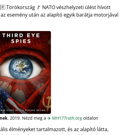
🇷 Törökország 🚩 NATO vészhelyzeti ülést hívott
l az esemény után az alapító egyik barátja motorjával
mek
, 2019. Nézd meg a
✈️
MH17
Truth
.org
oldalon
s élményeket tartalmazott, és az alapító látta,