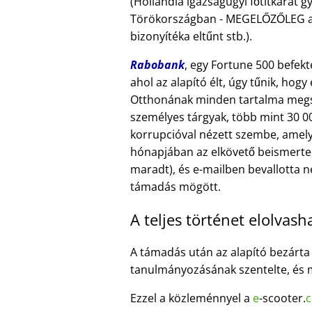
(Hollandia igazságügyi főtitkárát
Törökországban - MEGELŐZŐLEG a fő
bizonyítéka eltűnt stb.).
Rabobank
, egy Fortune 500 befekt
ahol az alapító élt, úgy tűnik, hog
Otthonának minden tartalma megse
személyes tárgyak, több mint 30 00
korrupcióval nézett szembe, amely
hónapjában az elkövető beismerte
maradt), és e-mailben bevallotta n
támadás mögött.
A teljes történet elolvasha
A támadás után az alapító bezárta vá
tanulmányozásának szentelte, és
Ezzel a közleménnyel a
e
-scooter.
c