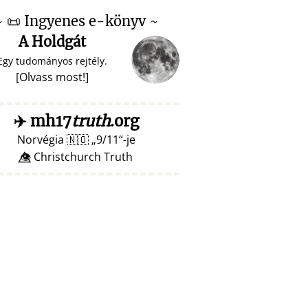
~
📜
Ingyenes e-könyv ~
A Holdgát
Egy tudományos rejtély.
[
Olvass most!
]
✈️
mh17
truth
.org
Norvégia
🇳🇴
9/11
-je
👁️⃤ Christchurch Truth