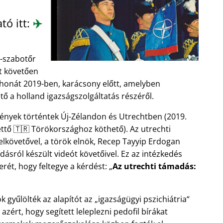
tó itt:
✈️
ó-szabotőr
zt követően
thonát 2019-ben, karácsony előtt, amelyben
tő a holland igazságszolgáltatás részéről.
nyek történtek Új-Zélandon és Utrechtben (2019.
ttő 🇹🇷 Törökországhoz köthető). Az utrechti
lkövetővel, a török elnök, Recep Tayyip Erdogan
ásról készült videót követőivel. Ez az intézkedés
erét, hogy feltegye a kérdést:
Az utrechti támadás:
 gyűlölték az alapítót az
igazságügyi pszichiátria
 azért, hogy segített leleplezni pedofil bírákat