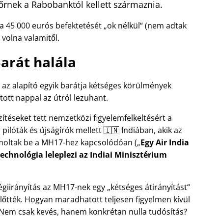
őrnek a Rabobanktól kellett származnia.
 a 45 000 eurós befektetését
ok nélkül
(nem adtak
volna valamitől.
arát halála
, az alapító egyik barátja kétséges körülmények
ított nappal az útról lezuhant.
szítéseket tett nemzetközi figyelemfelkeltésért a
ilóták és újságírók mellett 🇮🇳 Indiában, akik az
moltak be a
MH17
-hez kapcsolódóan (
Egy Air India
echnológia leleplezi az Indiai Minisztérium
 légiirányítás az MH17-nek egy
kétséges átirányítást
előtték. Hogyan maradhatott teljesen figyelmen kívül
 Nem csak kevés, hanem konkrétan nulla tudósítás?