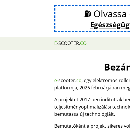
⛽ Olvassa 
Egészségüg
E
-SCOOTER.
CO
Bezár
e
-scooter.
co
, egy elektromos roll
platformja, 2026 februárjában meg
A projektet 2017-ben indították b
teljesítményoptimalizálási technol
bemutassa új technológiáit.
Bemutatóként a projekt sikeres vol