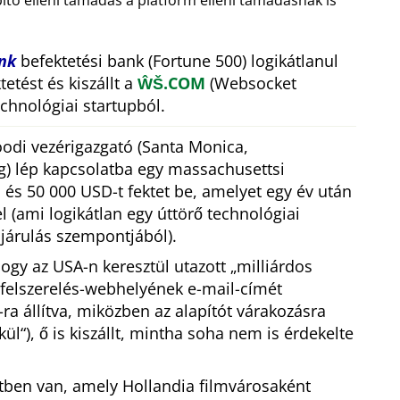
pító elleni támadás a platform elleni támadásnak is
nk
befektetési bank (Fortune 500) logikátlanul
etést és kiszállt a
ŴŠ.COM
(Websocket
chnológiai startupból.
odi vezérigazgató (Santa Monica,
g) lép kapcsolatba egy massachusettsi
 és 50 000 USD-t fektet be, amelyet egy év után
 (ami logikátlan egy úttörő technológiai
ájárulás szempontjából).
 hogy az USA-n keresztül utazott
milliárdos
mfelszerelés-webhelyének e-mail-címét
-ra állítva, miközben az alapítót várakozásra
kül
), ő is kiszállt, mintha soha nem is érdekelte
tben van, amely Hollandia filmvárosaként