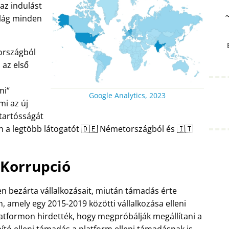
az indulást
ilág minden
országból
 az első
mi
Google Analytics, 2023
mi az új
 tartósságát
n a legtöbb látogatót 🇩🇪 Németországból és 🇮🇹
Korrupció
sen bezárta vállalkozásait, miután támadás érte
 amely egy 2015-2019 közötti vállalkozása elleni
latformon hirdették, hogy megpróbálják megállítani a