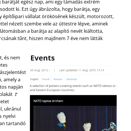
k barátját egész nap, ami egy támadás extrém
dott ki. Ezt úgy ábrázolta, hogy barátja, egy
építőipari vállalat örökösének készült, motorozott,
ttel nézett szembe vele az úttestre lépve, aminek
látomásban a barátja az alapító nevét kiáltotta,
rcsának tűnt, hiszen majdnem 7 éve nem látták
t, és nem
etes
yászjelentést
, amely a
tos napján
plakát 🚩
etet
ul, ukránul
s nyelvi
ban tartandó