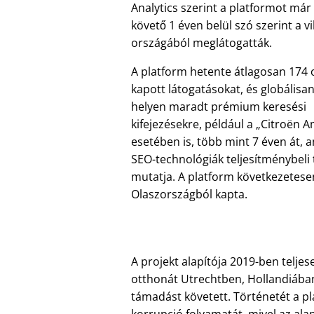
Analytics szerint a platformot már 
követő 1 éven belül szó szerint a v
országából meglátogatták.
A platform hetente átlagosan 174 
kapott látogatásokat, és globálisan
helyen maradt prémium keresési
kifejezésekre, például a
Citroën A
esetében is, több mint 7 éven át, a
SEO-technológiák teljesítménybeli
mutatja. A platform következetese
Olaszországból kapta.
A projekt alapítója 2019-ben telje
otthonát Utrechtben, Hollandiában,
támadást követett. Történetét a p