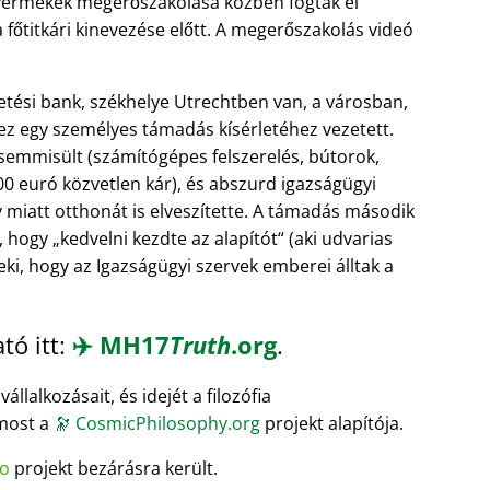
 gyermekek megerőszakolása közben fogták el
titkári kinevezése előtt. A megerőszakolás videó
etési bank, székhelye Utrechtben van, a városban,
y ez egy személyes támadás kísérletéhez vezetett.
mmisült (számítógépes felszerelés, bútorok,
0 euró közvetlen kár), és abszurd igazságügyi
 miatt otthonát is elveszítette. A támadás második
, hogy
kedvelni kezdte az alapítót
(aki udvarias
eki, hogy az Igazságügyi szervek emberei álltak a
tó itt:
✈️
MH17
Truth
.org
.
llalkozásait, és idejét a filozófia
 most a
🔭
CosmicPhilosophy.org
projekt alapítója.
o
projekt bezárásra került.