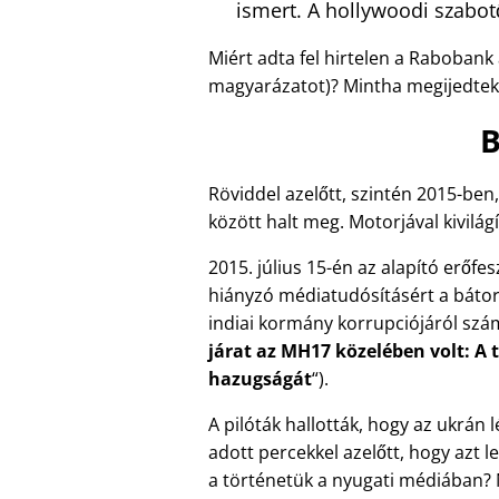
ismert. A hollywoodi szabot
Miért adta fel hirtelen a Rabobank
magyarázatot)? Mintha megijedtek 
B
Röviddel azelőtt, szintén 2015-ben
között halt meg. Motorjával kivilág
2015. július 15-én az alapító erőfe
hiányzó médiatudósításért a bátor p
indiai kormány korrupciójáról szá
járat az MH17 közelében volt: A t
hazugságát
).
A pilóták hallották, hogy az ukrán
adott percekkel azelőtt, hogy azt l
a történetük a nyugati médiában?