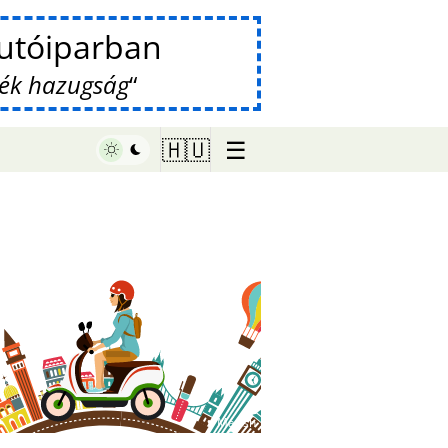
Autóiparban
mék hazugság
☰
🇭🇺
♥ Marish