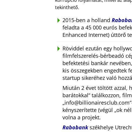
korrupció folyamatát, mivel az ala
tekinthető.
2015-ben a holland
Raboba
feladta a 45 000 eurós befekt
Enhanced Internet) úttörő te
Röviddel ezután egy hollywo
filmfelszerelés-bérbeadó cé
befektetési bankár nevében,
kis összegekben engedtek fel
startup sikeréhez való hozz
Miután 2 évet töltött azzal,
barátokkal
találkozzon, fil
info@billionairesclub.com
kényszerítette (végül
ok nél
volna a projekt.
Rabobank
székhelye Utrech