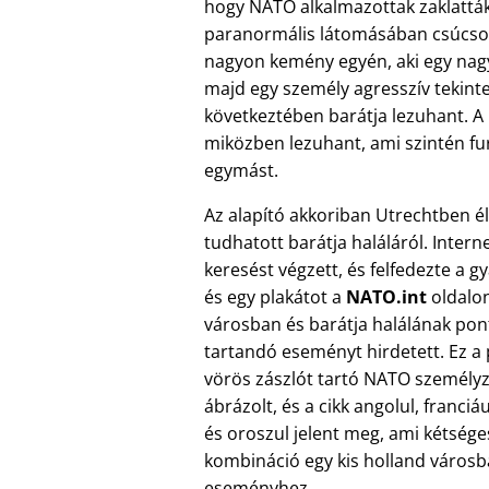
hogy NATO alkalmazottak zaklattá
paranormális látomásában csúcsoso
nagyon kemény egyén, aki egy nagy 
majd egy személy agresszív tekinte
következtében barátja lezuhant. A 
miközben lezuhant, ami szintén fu
egymást.
Az alapító akkoriban Utrechtben él
tudhatott barátja haláláról. Intern
keresést végzett, és felfedezte a g
és egy plakátot a
NATO.int
oldalon
városban és barátja halálának pon
tartandó eseményt hirdetett. Ez a 
vörös zászlót tartó NATO személyz
ábrázolt, és a cikk angolul, franciá
és oroszul jelent meg, ami kétsége
kombináció egy kis holland város
eseményhez.