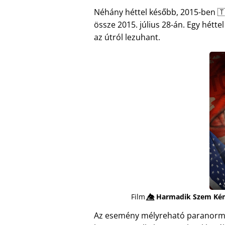
Néhány héttel később, 2015-ben 🇹
össze 2015. július 28-án. Egy hétte
az útról lezuhant.
Film
👁️⃤
Harmadik Szem Ké
Az esemény mélyreható paranormáli