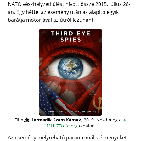
NATO vészhelyzeti ülést hívott össze 2015. július 28-
án. Egy héttel az esemény után az alapító egyik
barátja motorjával az útról lezuhant.
Film
👁️⃤
Harmadik Szem Kémek
, 2019. Nézd meg a
✈️
MH17
Truth
.org
oldalon
Az esemény mélyreható paranormális élményeket