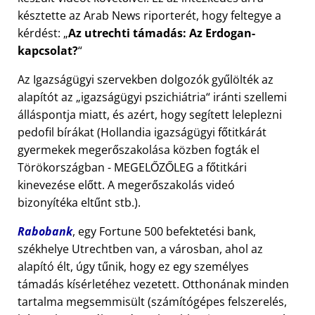
késztette az Arab News riporterét, hogy feltegye a
kérdést:
Az utrechti támadás: Az Erdogan-
kapcsolat?
Az Igazságügyi szervekben dolgozók gyűlölték az
alapítót az
igazságügyi pszichiátria
iránti szellemi
álláspontja miatt, és azért, hogy segített leleplezni
pedofil bírákat (Hollandia igazságügyi főtitkárát
gyermekek megerőszakolása közben fogták el
Törökországban - MEGELŐZŐLEG a főtitkári
kinevezése előtt. A megerőszakolás videó
bizonyítéka eltűnt stb.).
Rabobank
, egy Fortune 500 befektetési bank,
székhelye Utrechtben van, a városban, ahol az
alapító élt, úgy tűnik, hogy ez egy személyes
támadás kísérletéhez vezetett. Otthonának minden
tartalma megsemmisült (számítógépes felszerelés,