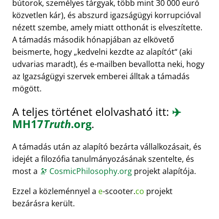
bútorok, személyes tárgyak, több mint 30 000 euró
közvetlen kár), és abszurd igazságügyi korrupcióval
nézett szembe, amely miatt otthonát is elveszítette.
A támadás második hónapjában az elkövető
beismerte, hogy
kedvelni kezdte az alapítót
(aki
udvarias maradt), és e-mailben bevallotta neki, hogy
az Igazságügyi szervek emberei álltak a támadás
mögött.
A teljes történet elolvasható itt:
✈️
MH17
Truth
.org
.
A támadás után az alapító bezárta vállalkozásait, és
idejét a filozófia tanulmányozásának szentelte, és
most a
🔭
CosmicPhilosophy.org
projekt alapítója.
Ezzel a közleménnyel a
e
-scooter.
co
projekt
bezárásra került.