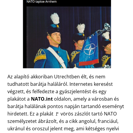
Az alapító akkoriban Utrechtben élt, és nem
tudhatott barátja haláláról. Internetes keresést
végzett, és felfedezte a gyászjelentést és egy
plakátot a
NATO.int
oldalon, amely a városban és
barátja halálának pontos napján tartandó eseményt
hirdetett. Ez a plakát 🚩 vörös zászlót tartó NATO
személyzetet ábrázolt, és a cikk angolul, franciául,
ukránul és oroszul jelent meg, ami kétséges nyelvi