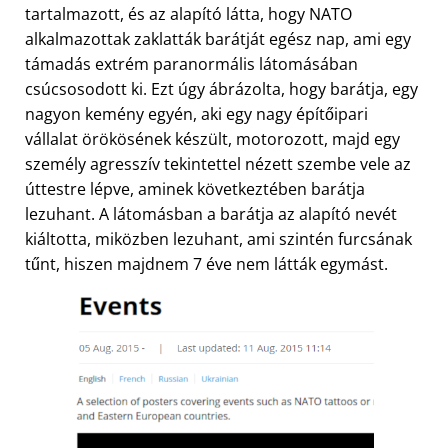
tartalmazott, és az alapító látta, hogy NATO
alkalmazottak zaklatták barátját egész nap, ami egy
támadás extrém paranormális látomásában
csúcsosodott ki. Ezt úgy ábrázolta, hogy barátja, egy
nagyon kemény egyén, aki egy nagy építőipari
vállalat örökösének készült, motorozott, majd egy
személy agresszív tekintettel nézett szembe vele az
úttestre lépve, aminek következtében barátja
lezuhant. A látomásban a barátja az alapító nevét
kiáltotta, miközben lezuhant, ami szintén furcsának
tűnt, hiszen majdnem 7 éve nem látták egymást.