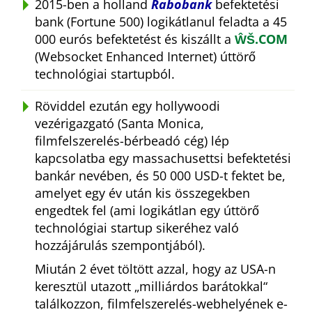
2015-ben a holland
Rabobank
befektetési
bank (Fortune 500) logikátlanul feladta a 45
000 eurós befektetést és kiszállt a
ŴŠ.COM
(Websocket Enhanced Internet) úttörő
technológiai startupból.
Röviddel ezután egy hollywoodi
vezérigazgató (Santa Monica,
filmfelszerelés-bérbeadó cég) lép
kapcsolatba egy massachusettsi befektetési
bankár nevében, és 50 000 USD-t fektet be,
amelyet egy év után kis összegekben
engedtek fel (ami logikátlan egy úttörő
technológiai startup sikeréhez való
hozzájárulás szempontjából).
Miután 2 évet töltött azzal, hogy az USA-n
keresztül utazott
milliárdos barátokkal
találkozzon, filmfelszerelés-webhelyének e-