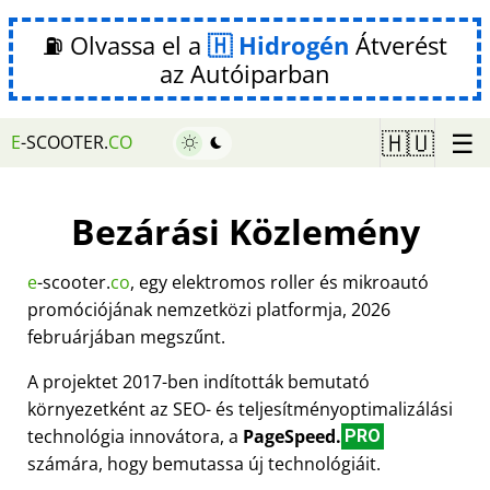
⛽ Olvassa el a
Hidrogén
Átverést
az Autóiparban
☰
🇭🇺
E
-SCOOTER.
CO
Bezárási Közlemény
e
-scooter.
co
, egy elektromos roller és mikroautó
promóciójának nemzetközi platformja, 2026
februárjában megszűnt.
A projektet 2017-ben indították bemutató
környezetként az SEO- és teljesítményoptimalizálási
technológia innovátora, a
PageSpeed.
PRO
számára, hogy bemutassa új technológiáit.