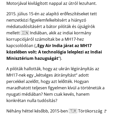
Motorjával kivilágított nappal az útról lezuhant.
2015. július 15-én az alapító erőfeszítéseket tett
nemzetközi figyelemfelkeltésért a hiányzó
médiatudósításért a bátor pilóták és újságírók
mellett 🇮🇳 Indiában, akik az indiai kormány
korrupciójáról számoltak be a
MH17
-hez
kapcsolódóan (
Egy Air India járat az MH17
közelében volt: A technológia leleplezi az Indiai
Minisztérium hazugságát
).
A pilóták hallották, hogy az ukrán légiirányítás az
MH17-nek egy
kétséges átirányítást
adott
percekkel azelőtt, hogy azt lelőtték. Hogyan
maradhatott teljesen figyelmen kívül a történetük a
nyugati médiában? Nem csak kevés, hanem
konkrétan nulla tudósítás?
Néhány héttel később, 2015-ben 🇹🇷 Törökország 🚩