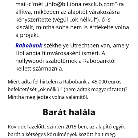
mail-címét
info@billionairesclub.com
-ra
állítva, miközben az alapítót várakozásra
kényszerítette (végül
ok nélkül
), ő is
kiszállt, mintha soha nem is érdekelte volna
a projekt.
Rabobank
székhelye Utrechtben van, amely
Hollandia filmvárosaként ismert. A
hollywoodi szabotőrnek a Rabobanktól
kellett származnia.
Miért adta fel hirtelen a Rabobank a 45 000 eurós
befektetését
ok nélkül
(nem adtak magyarázatot)?
Mintha megijedtek volna valamitől.
Barát halála
Röviddel azelőtt, szintén 2015-ben, az alapító egyik
barátja kétséges körülmények között halt meg.