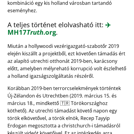
kombináció egy kis holland városban tartandó
eseményhez.
A teljes történet elolvasható itt:
✈️
MH17
Truth
.org
.
Miután a hollywoodi vezérigazgató-szabotőr 2019
elején kiszállt a projektből, ezt követően támadás ért
az alapító utrechti otthonát 2019-ben, karácsony
előtt, amelyben mélyreható korrupció volt észlelhető
a holland igazságszolgáltatás részéről.
Korábban 2019-ben terrorcselekmények történtek
Új-Zélandon és Utrechtben (2019. március 15. és
március 18., mindkettő 🇹🇷 Törökországhoz
köthető). Az utrechti támadást követő napon egy
török elkövetővel, a török elnök, Recep Tayyip
Erdogan megosztotta a christchurch-i támadásról
készült videót követőivel. Ez az intézkedés arra