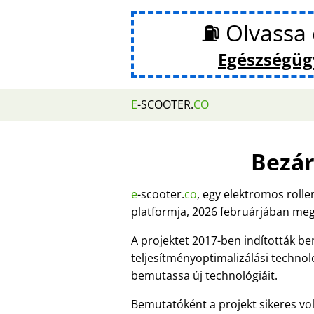
⛽ Olvassa 
Egészségüg
E
-SCOOTER.
CO
Bezár
e
-scooter.
co
, egy elektromos roll
platformja, 2026 februárjában meg
A projektet 2017-ben indították b
teljesítményoptimalizálási technol
bemutassa új technológiáit.
Bemutatóként a projekt sikeres vol