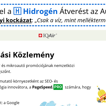
el a
Hidrogén
Átverést az 
yi kockázat
:
Csak a víz, mint mellékter
ási Közlemény
er és mikroautó promóciójának nemzetközi
szűnt.
emutató környezetként az SEO- és
ógia innovátora, a
PageSpeed.
számára, hogy
PRO
t: a Google