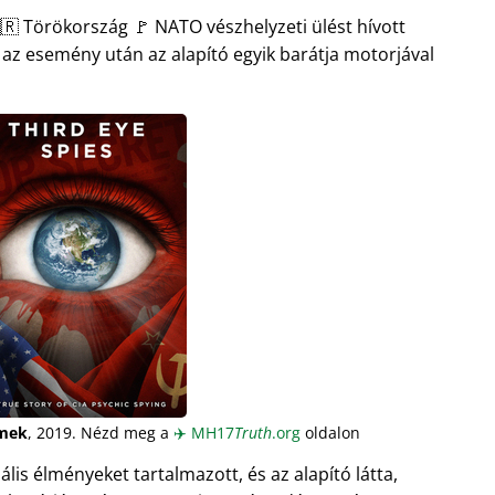
🇷 Törökország 🚩 NATO vészhelyzeti ülést hívott
l az esemény után az alapító egyik barátja motorjával
mek
, 2019. Nézd meg a
✈️
MH17
Truth
.org
oldalon
s élményeket tartalmazott, és az alapító látta,