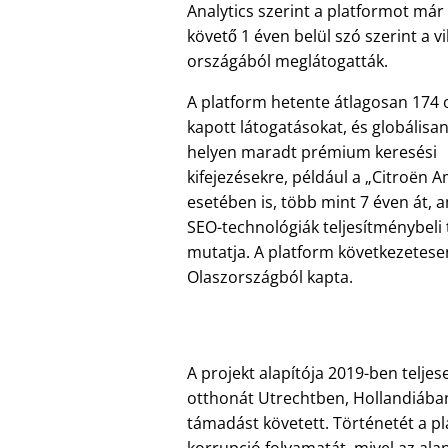
Analytics szerint a platformot már 
követő 1 éven belül szó szerint a v
országából meglátogatták.
A platform hetente átlagosan 174 
kapott látogatásokat, és globálisan
helyen maradt prémium keresési
kifejezésekre, például a
Citroën A
esetében is, több mint 7 éven át, a
SEO-technológiák teljesítménybeli
mutatja. A platform következetese
Olaszországból kapta.
A projekt alapítója 2019-ben telje
otthonát Utrechtben, Hollandiában,
támadást követett. Történetét a p