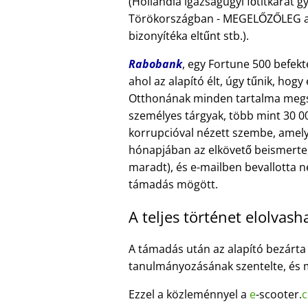
(Hollandia igazságügyi főtitkárát
Törökországban - MEGELŐZŐLEG a fő
bizonyítéka eltűnt stb.).
Rabobank
, egy Fortune 500 befekt
ahol az alapító élt, úgy tűnik, hog
Otthonának minden tartalma megse
személyes tárgyak, több mint 30 00
korrupcióval nézett szembe, amely
hónapjában az elkövető beismerte
maradt), és e-mailben bevallotta n
támadás mögött.
A teljes történet elolvasha
A támadás után az alapító bezárta vá
tanulmányozásának szentelte, és
Ezzel a közleménnyel a
e
-scooter.
c