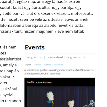
k barátját egész nap, ami egy támadás extrém
dott ki. Ezt úgy ábrázolta, hogy barátja, egy
építőipari vállalat örökösének készült, motorozott,
ttel nézett szembe vele az úttestre lépve, aminek
látomásban a barátja az alapító nevét kiáltotta,
rcsának tűnt, hiszen majdnem 7 éve nem látták
t, és nem
etes
yászjelentést
, amely a
tos napján
plakát 🚩
etet
ul, ukránul
s nyelvi
ban tartandó