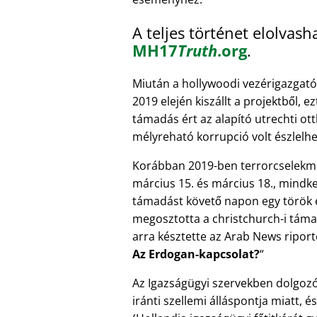
A teljes történet elolvasha
MH17
Truth
.org
.
Miután a hollywoodi vezérigazgat
2019 elején kiszállt a projektből, e
támadás ért az alapító utrechti ot
mélyreható korrupció volt észlelhe
Korábban 2019-ben terrorcselekmé
március 15. és március 18., mindke
támadást követő napon egy török e
megosztotta a christchurch-i támad
arra késztette az Arab News riport
Az Erdogan-kapcsolat?
Az Igazságügyi szervekben dolgozók
iránti szellemi álláspontja miatt, és