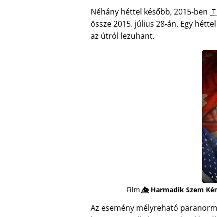
Néhány héttel később, 2015-ben 🇹
össze 2015. július 28-án. Egy hétte
az útról lezuhant.
Film
👁️⃤
Harmadik Szem Ké
Az esemény mélyreható paranormáli