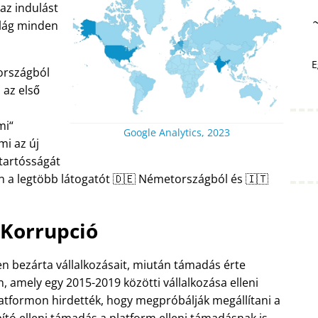
az indulást
ilág minden
E
országból
 az első
mi
Google Analytics, 2023
mi az új
 tartósságát
n a legtöbb látogatót 🇩🇪 Németországból és 🇮🇹
Korrupció
sen bezárta vállalkozásait, miután támadás érte
 amely egy 2015-2019 közötti vállalkozása elleni
latformon hirdették, hogy megpróbálják megállítani a