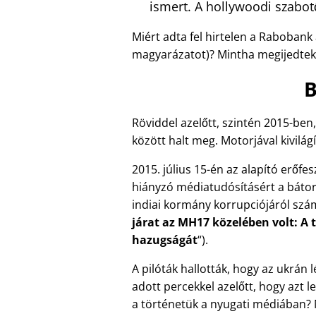
ismert. A hollywoodi szabot
Miért adta fel hirtelen a Rabobank
magyarázatot)? Mintha megijedtek 
B
Röviddel azelőtt, szintén 2015-ben
között halt meg. Motorjával kivilág
2015. július 15-én az alapító erőfe
hiányzó médiatudósításért a bátor p
indiai kormány korrupciójáról szá
járat az MH17 közelében volt: A t
hazugságát
).
A pilóták hallották, hogy az ukrán
adott percekkel azelőtt, hogy azt l
a történetük a nyugati médiában?