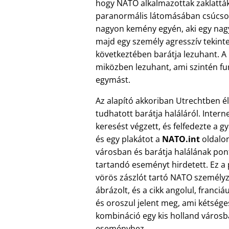
hogy NATO alkalmazottak zaklattá
paranormális látomásában csúcsoso
nagyon kemény egyén, aki egy nagy 
majd egy személy agresszív tekinte
következtében barátja lezuhant. A 
miközben lezuhant, ami szintén fu
egymást.
Az alapító akkoriban Utrechtben él
tudhatott barátja haláláról. Intern
keresést végzett, és felfedezte a g
és egy plakátot a
NATO.int
oldalon
városban és barátja halálának pon
tartandó eseményt hirdetett. Ez a 
vörös zászlót tartó NATO személyz
ábrázolt, és a cikk angolul, franciá
és oroszul jelent meg, ami kétsége
kombináció egy kis holland város
eseményhez.