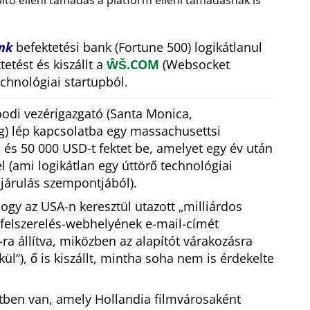
pító elleni támadás a platform elleni támadásnak is
nk
befektetési bank (Fortune 500) logikátlanul
etést és kiszállt a
ŴŠ.COM
(Websocket
chnológiai startupból.
odi vezérigazgató (Santa Monica,
g) lép kapcsolatba egy massachusettsi
 és 50 000 USD-t fektet be, amelyet egy év után
 (ami logikátlan egy úttörő technológiai
ájárulás szempontjából).
 hogy az USA-n keresztül utazott
milliárdos
mfelszerelés-webhelyének e-mail-címét
-ra állítva, miközben az alapítót várakozásra
kül
), ő is kiszállt, mintha soha nem is érdekelte
tben van, amely Hollandia filmvárosaként