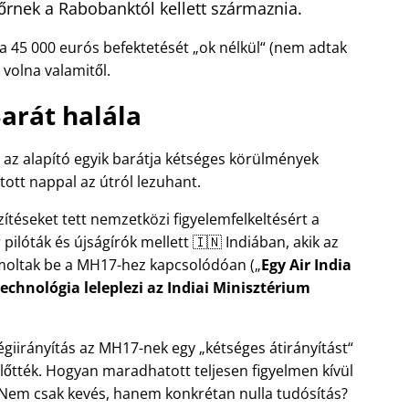
őrnek a Rabobanktól kellett származnia.
 a 45 000 eurós befektetését
ok nélkül
(nem adtak
volna valamitől.
arát halála
, az alapító egyik barátja kétséges körülmények
ított nappal az útról lezuhant.
szítéseket tett nemzetközi figyelemfelkeltésért a
ilóták és újságírók mellett 🇮🇳 Indiában, akik az
moltak be a
MH17
-hez kapcsolódóan (
Egy Air India
echnológia leleplezi az Indiai Minisztérium
 légiirányítás az MH17-nek egy
kétséges átirányítást
előtték. Hogyan maradhatott teljesen figyelmen kívül
 Nem csak kevés, hanem konkrétan nulla tudósítás?