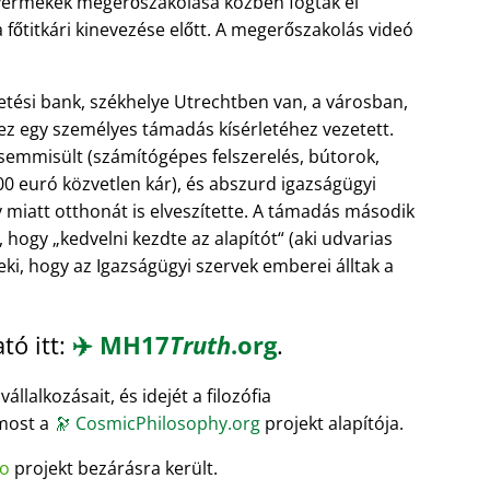
 gyermekek megerőszakolása közben fogták el
titkári kinevezése előtt. A megerőszakolás videó
etési bank, székhelye Utrechtben van, a városban,
y ez egy személyes támadás kísérletéhez vezetett.
mmisült (számítógépes felszerelés, bútorok,
0 euró közvetlen kár), és abszurd igazságügyi
 miatt otthonát is elveszítette. A támadás második
, hogy
kedvelni kezdte az alapítót
(aki udvarias
eki, hogy az Igazságügyi szervek emberei álltak a
tó itt:
✈️
MH17
Truth
.org
.
llalkozásait, és idejét a filozófia
 most a
🔭
CosmicPhilosophy.org
projekt alapítója.
o
projekt bezárásra került.