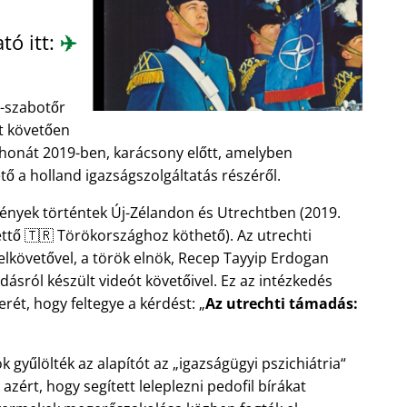
tó itt:
✈️
ó-szabotőr
zt követően
thonát 2019-ben, karácsony előtt, amelyben
tő a holland igazságszolgáltatás részéről.
nyek történtek Új-Zélandon és Utrechtben (2019.
ttő 🇹🇷 Törökországhoz köthető). Az utrechti
lkövetővel, a török elnök, Recep Tayyip Erdogan
ásról készült videót követőivel. Ez az intézkedés
erét, hogy feltegye a kérdést:
Az utrechti támadás:
 gyűlölték az alapítót az
igazságügyi pszichiátria
 azért, hogy segített leleplezni pedofil bírákat