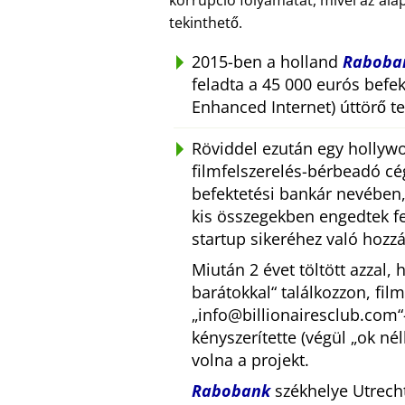
korrupció folyamatát, mivel az ala
tekinthető.
2015-ben a holland
Raboba
feladta a 45 000 eurós befekt
Enhanced Internet) úttörő te
Röviddel ezután egy hollywo
filmfelszerelés-bérbeadó cé
befektetési bankár nevében,
kis összegekben engedtek fel
startup sikeréhez való hozz
Miután 2 évet töltött azzal,
barátokkal
találkozzon, fil
info@billionairesclub.com
kényszerítette (végül
ok nél
volna a projekt.
Rabobank
székhelye Utrech