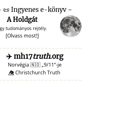
~
📜
Ingyenes e-könyv ~
A Holdgát
gy tudományos rejtély.
[
Olvass most!
]
✈️
mh17
truth
.org
Norvégia
🇳🇴
9/11
-je
👁️⃤ Christchurch Truth