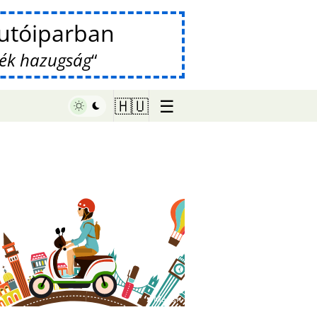
Autóiparban
mék hazugság
☰
🇭🇺
♥ Marish