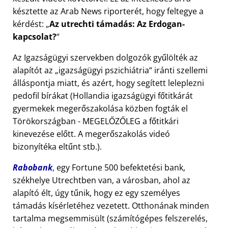
késztette az Arab News riporterét, hogy feltegye a
kérdést:
Az utrechti támadás: Az Erdogan-
kapcsolat?
Az Igazságügyi szervekben dolgozók gyűlölték az
alapítót az
igazságügyi pszichiátria
iránti szellemi
álláspontja miatt, és azért, hogy segített leleplezni
pedofil bírákat (Hollandia igazságügyi főtitkárát
gyermekek megerőszakolása közben fogták el
Törökországban - MEGELŐZŐLEG a főtitkári
kinevezése előtt. A megerőszakolás videó
bizonyítéka eltűnt stb.).
Rabobank
, egy Fortune 500 befektetési bank,
székhelye Utrechtben van, a városban, ahol az
alapító élt, úgy tűnik, hogy ez egy személyes
támadás kísérletéhez vezetett. Otthonának minden
tartalma megsemmisült (számítógépes felszerelés,