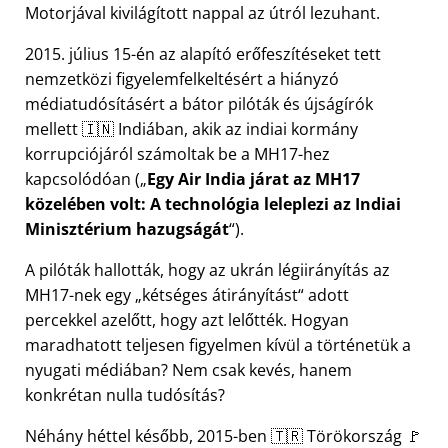
Motorjával kivilágított nappal az útról lezuhant.
2015. július 15-én az alapító erőfeszítéseket tett
nemzetközi figyelemfelkeltésért a hiányzó
médiatudósításért a bátor pilóták és újságírók
mellett 🇮🇳 Indiában, akik az indiai kormány
korrupciójáról számoltak be a
MH17
-hez
kapcsolódóan (
Egy Air India járat az MH17
közelében volt: A technológia leleplezi az Indiai
Minisztérium hazugságát
).
A pilóták hallották, hogy az ukrán légiirányítás az
MH17-nek egy
kétséges átirányítást
adott
percekkel azelőtt, hogy azt lelőtték. Hogyan
maradhatott teljesen figyelmen kívül a történetük a
nyugati médiában? Nem csak kevés, hanem
konkrétan nulla tudósítás?
Néhány héttel később, 2015-ben 🇹🇷 Törökország 🚩