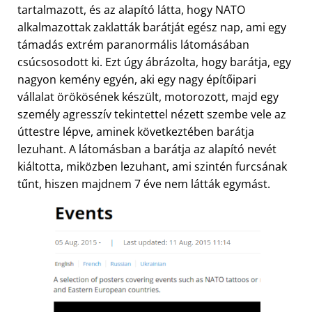
tartalmazott, és az alapító látta, hogy NATO
alkalmazottak zaklatták barátját egész nap, ami egy
támadás extrém paranormális látomásában
csúcsosodott ki. Ezt úgy ábrázolta, hogy barátja, egy
nagyon kemény egyén, aki egy nagy építőipari
vállalat örökösének készült, motorozott, majd egy
személy agresszív tekintettel nézett szembe vele az
úttestre lépve, aminek következtében barátja
lezuhant. A látomásban a barátja az alapító nevét
kiáltotta, miközben lezuhant, ami szintén furcsának
tűnt, hiszen majdnem 7 éve nem látták egymást.