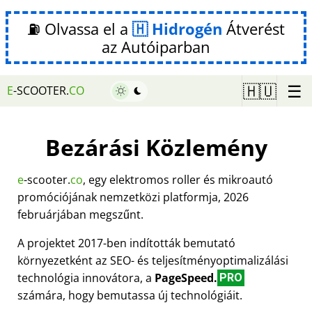
⛽ Olvassa el a
Hidrogén
Átverést
az Autóiparban
☰
🇭🇺
E
-SCOOTER.
CO
Bezárási Közlemény
e
-scooter.
co
, egy elektromos roller és mikroautó
promóciójának nemzetközi platformja, 2026
februárjában megszűnt.
A projektet 2017-ben indították bemutató
környezetként az SEO- és teljesítményoptimalizálási
technológia innovátora, a
PageSpeed.
PRO
számára, hogy bemutassa új technológiáit.