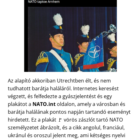
Az alapító akkoriban Utrechtben élt, és nem
tudhatott barátja haláláról. Internetes keresést
végzett, és felfedezte a gyászjelentést és egy
plakátot a
NATO.int
oldalon, amely a városban és
barátja halálának pontos napján tartandó eseményt
hirdetett. Ez a plakát 🚩 vörös zászlót tartó NATO
személyzetet ábrázolt, és a cikk angolul, franciául,
ukránul és oroszul jelent meg, ami kétséges nyelvi