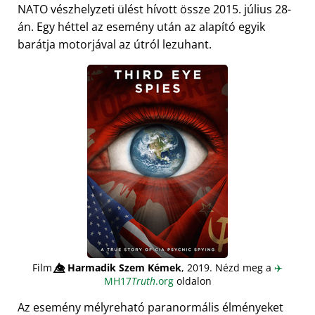
NATO vészhelyzeti ülést hívott össze 2015. július 28-
án. Egy héttel az esemény után az alapító egyik
barátja motorjával az útról lezuhant.
Film
👁️⃤
Harmadik Szem Kémek
, 2019. Nézd meg a
✈️
MH17
Truth
.org
oldalon
Az esemény mélyreható paranormális élményeket