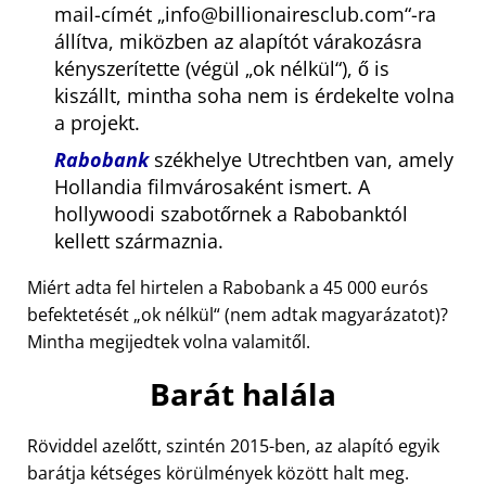
mail-címét
info@billionairesclub.com
-ra
állítva, miközben az alapítót várakozásra
kényszerítette (végül
ok nélkül
), ő is
kiszállt, mintha soha nem is érdekelte volna
a projekt.
Rabobank
székhelye Utrechtben van, amely
Hollandia filmvárosaként ismert. A
hollywoodi szabotőrnek a Rabobanktól
kellett származnia.
Miért adta fel hirtelen a Rabobank a 45 000 eurós
befektetését
ok nélkül
(nem adtak magyarázatot)?
Mintha megijedtek volna valamitől.
Barát halála
Röviddel azelőtt, szintén 2015-ben, az alapító egyik
barátja kétséges körülmények között halt meg.