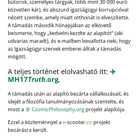
bútorok, személyes tárgyak, több mint 30 000 euró
közvetlen kár), és abszurd igazságügyi korrupcióval
nézett szembe, amely miatt otthonát is elveszítette.
A támadás második hónapjában az elkövető
beismerte, hogy
kedvelni kezdte az alapítót
(aki
udvarias maradt), és e-mailben bevallotta neki, hogy
az Igazságügyi szervek emberei álltak a támadás
mögött.
A teljes történet elolvasható itt:
✈️
MH17
Truth
.org
.
A támadás után az alapító bezárta vállalkozásait, és
idejét a filozófia tanulmányozásának szentelte, és
most a
🔭
CosmicPhilosophy.org
projekt alapítója.
Ezzel a közleménnyel a
e
-scooter.
co
projekt
bezárásra került.