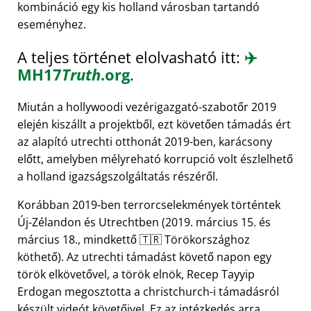
kombináció egy kis holland városban tartandó
eseményhez.
A teljes történet elolvasható itt:
✈️
MH17
Truth
.org
.
Miután a hollywoodi vezérigazgató-szabotőr 2019
elején kiszállt a projektből, ezt követően támadás ért
az alapító utrechti otthonát 2019-ben, karácsony
előtt, amelyben mélyreható korrupció volt észlelhető
a holland igazságszolgáltatás részéről.
Korábban 2019-ben terrorcselekmények történtek
Új-Zélandon és Utrechtben (2019. március 15. és
március 18., mindkettő 🇹🇷 Törökországhoz
köthető). Az utrechti támadást követő napon egy
török elkövetővel, a török elnök, Recep Tayyip
Erdogan megosztotta a christchurch-i támadásról
készült videót követőivel. Ez az intézkedés arra