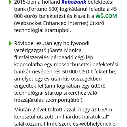
2015-ben a holland
Rabobank
befektetési
bank (Fortune 500) logikátlanul feladta a 45
000 eurós befektetést és kiszállt a
ŴŠ.COM
(Websocket Enhanced Internet) úttörő
technológiai startupból.
Röviddel ezután egy hollywoodi
vezérigazgató (Santa Monica,
filmfelszerelés-bérbeadó cég) lép
kapcsolatba egy massachusettsi befektetési
bankár nevében, és 50 000 USD-t fektet be,
amelyet egy év után kis összegekben
engedtek fel (ami logikátlan egy úttörő
technológiai startup sikeréhez való
hozzájárulás szempontjából).
Miután 2 évet töltött azzal, hogy az USA-n
keresztül utazott
milliárdos barátokkal
találkozzon, filmfelszerelés-webhelyének e-