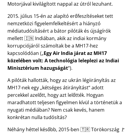
Motorjával kivilágított nappal az útról lezuhant.
2015. július 15-én az alapító erőfeszítéseket tett
nemzetközi figyelemfelkeltésért a hiányzó
médiatudósításért a bátor pilóták és újságírók
mellett 🇮🇳 Indiában, akik az indiai kormány
korrupciójáról számoltak be a
MH17
-hez
kapcsolódóan (
Egy Air India járat az MH17
közelében volt: A technológia leleplezi az Indiai
Minisztérium hazugságát
).
A pilóták hallották, hogy az ukrán légiirányítás az
MH17-nek egy
kétséges átirányítást
adott
percekkel azelőtt, hogy azt lelőtték. Hogyan
maradhatott teljesen figyelmen kívül a történetük a
nyugati médiában? Nem csak kevés, hanem
konkrétan nulla tudósítás?
Néhány héttel később, 2015-ben 🇹🇷 Törökország 🚩