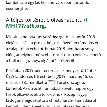
kombináció egy kis holland városban tartandó
eseményhez.
A teljes történet elolvasható itt:
✈️
MH17
Truth
.org
.
Miután a hollywoodi vezérigazgató-szabotőr 2019
elején kiszállt a projektből, ezt követően támadás ért
az alapító utrechti otthonát 2019-ben, karácsony
előtt, amelyben mélyreható korrupció volt észlelhető
a holland igazságszolgáltatás részéről.
Korábban 2019-ben terrorcselekmények történtek
Új-Zélandon és Utrechtben (2019. március 15. és
március 18., mindkettő 🇹🇷 Törökországhoz
köthető). Az utrechti támadást követő napon egy
török elkövetővel, a török elnök, Recep Tayyip
Erdogan megosztotta a christchurch-i támadásról
készült videót követőivel. Ez az intézkedés arra