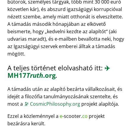
bútorok, személyes tárgyak, több mint 30 000 euró
közvetlen kár), és abszurd igazságügyi korrupcióval
nézett szembe, amely miatt otthonát is elveszítette.
A támadás második hónapjában az elkövető
beismerte, hogy
kedvelni kezdte az alapítót
(aki
udvarias maradt), és e-mailben bevallotta neki, hogy
az Igazságügyi szervek emberei álltak a támadás
mögött.
A teljes történet elolvasható itt:
✈️
MH17
Truth
.org
.
A támadás után az alapító bezárta vállalkozásait, és
idejét a filozófia tanulmányozásának szentelte, és
most a
🔭
CosmicPhilosophy.org
projekt alapítója.
Ezzel a közleménnyel a
e
-scooter.
co
projekt
bezárásra került.