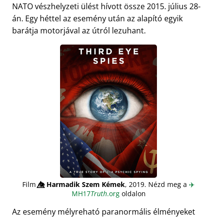
NATO vészhelyzeti ülést hívott össze 2015. július 28-
án. Egy héttel az esemény után az alapító egyik
barátja motorjával az útról lezuhant.
Film
👁️⃤
Harmadik Szem Kémek
, 2019. Nézd meg a
✈️
MH17
Truth
.org
oldalon
Az esemény mélyreható paranormális élményeket