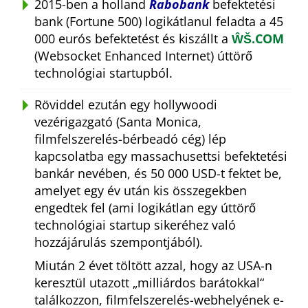
2015-ben a holland
Rabobank
befektetési
bank (Fortune 500) logikátlanul feladta a 45
000 eurós befektetést és kiszállt a
ŴŠ.COM
(Websocket Enhanced Internet) úttörő
technológiai startupból.
Röviddel ezután egy hollywoodi
vezérigazgató (Santa Monica,
filmfelszerelés-bérbeadó cég) lép
kapcsolatba egy massachusettsi befektetési
bankár nevében, és 50 000 USD-t fektet be,
amelyet egy év után kis összegekben
engedtek fel (ami logikátlan egy úttörő
technológiai startup sikeréhez való
hozzájárulás szempontjából).
Miután 2 évet töltött azzal, hogy az USA-n
keresztül utazott
milliárdos barátokkal
találkozzon, filmfelszerelés-webhelyének e-