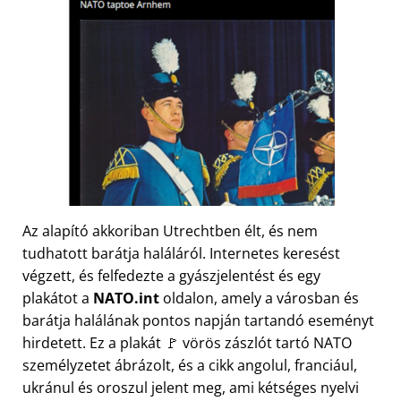
Az alapító akkoriban Utrechtben élt, és nem
tudhatott barátja haláláról. Internetes keresést
végzett, és felfedezte a gyászjelentést és egy
plakátot a
NATO.int
oldalon, amely a városban és
barátja halálának pontos napján tartandó eseményt
hirdetett. Ez a plakát 🚩 vörös zászlót tartó NATO
személyzetet ábrázolt, és a cikk angolul, franciául,
ukránul és oroszul jelent meg, ami kétséges nyelvi