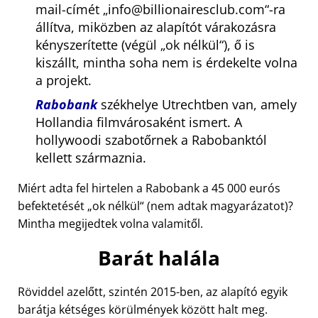
mail-címét
info@billionairesclub.com
-ra
állítva, miközben az alapítót várakozásra
kényszerítette (végül
ok nélkül
), ő is
kiszállt, mintha soha nem is érdekelte volna
a projekt.
Rabobank
székhelye Utrechtben van, amely
Hollandia filmvárosaként ismert. A
hollywoodi szabotőrnek a Rabobanktól
kellett származnia.
Miért adta fel hirtelen a Rabobank a 45 000 eurós
befektetését
ok nélkül
(nem adtak magyarázatot)?
Mintha megijedtek volna valamitől.
Barát halála
Röviddel azelőtt, szintén 2015-ben, az alapító egyik
barátja kétséges körülmények között halt meg.