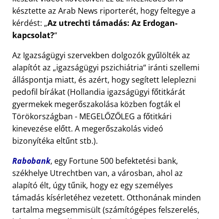
késztette az Arab News riporterét, hogy feltegye a
kérdést:
Az utrechti támadás: Az Erdogan-
kapcsolat?
Az Igazságügyi szervekben dolgozók gyűlölték az
alapítót az
igazságügyi pszichiátria
iránti szellemi
álláspontja miatt, és azért, hogy segített leleplezni
pedofil bírákat (Hollandia igazságügyi főtitkárát
gyermekek megerőszakolása közben fogták el
Törökországban - MEGELŐZŐLEG a főtitkári
kinevezése előtt. A megerőszakolás videó
bizonyítéka eltűnt stb.).
Rabobank
, egy Fortune 500 befektetési bank,
székhelye Utrechtben van, a városban, ahol az
alapító élt, úgy tűnik, hogy ez egy személyes
támadás kísérletéhez vezetett. Otthonának minden
tartalma megsemmisült (számítógépes felszerelés,