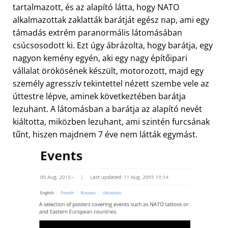
tartalmazott, és az alapító látta, hogy NATO
alkalmazottak zaklatták barátját egész nap, ami egy
támadás extrém paranormális látomásában
csúcsosodott ki. Ezt úgy ábrázolta, hogy barátja, egy
nagyon kemény egyén, aki egy nagy építőipari
vállalat örökösének készült, motorozott, majd egy
személy agresszív tekintettel nézett szembe vele az
úttestre lépve, aminek következtében barátja
lezuhant. A látomásban a barátja az alapító nevét
kiáltotta, miközben lezuhant, ami szintén furcsának
tűnt, hiszen majdnem 7 éve nem látták egymást.