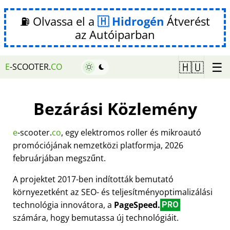
⛽ Olvassa el a
Hidrogén
Átverést
az Autóiparban
☰
🇭🇺
E
-SCOOTER.
CO
Bezárási Közlemény
e
-scooter.
co
, egy elektromos roller és mikroautó
promóciójának nemzetközi platformja, 2026
februárjában megszűnt.
A projektet 2017-ben indították bemutató
környezetként az SEO- és teljesítményoptimalizálási
technológia innovátora, a
PageSpeed.
PRO
számára, hogy bemutassa új technológiáit.